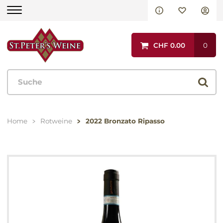
Aktionen
CHF 0.00
0
Rotweine
Italien
Spanien
Home
Rotweine
2022 Bronzato Ripasso
Portugal
Frankreich
Andere Länder
Weissweine
Italien