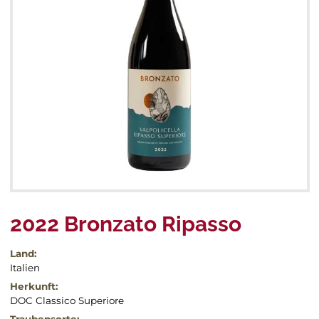
Roséweine
Spanien
Spanien
Portugal
Schaumweine
Portugal
Frankreich
Spanien
Frankreich
Andere Weine
Andere Länder
Italien
Italien
Portugal
Frankreich
Events & Messen
2022 Bronzato Ripasso
Land:
Italien
Herkunft:
DOC Classico Superiore
Traubensorte: