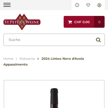
Aktionen
CHF 0.00
0
Rotweine
Italien
Spanien
Home
Rotweine
2024 Linteo Nero d'Avola
Portugal
Appassimento
Frankreich
Andere Länder
Weissweine
Italien