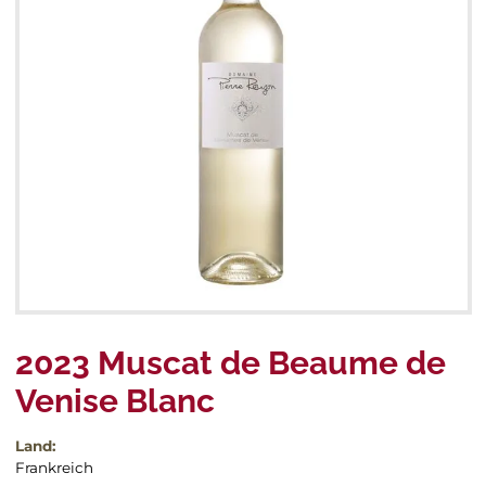
Roséweine
Spanien
Schaumweine
Portugal
Spanien
Frankreich
Andere Weine
Italien
Italien
Portugal
Frankreich
Events & Messen
2023 Muscat de Beaume de
Venise Blanc
Land:
Frankreich