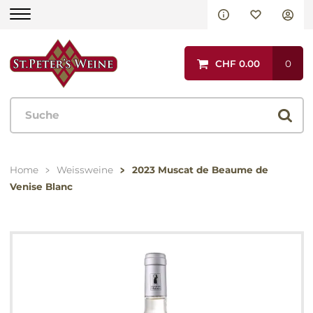
Aktionen
CHF 0.00
0
Rotweine
Italien
Weissweine
Spanien
Italien
Home
Weissweine
2023 Muscat de Beaume de
Portugal
Venise Blanc
Spanien
Frankreich
Portugal
Andere Länder
Frankreich
Andere Länder