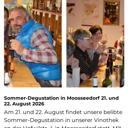
Sommer-Degustation in Moosseedorf 21. und
W
22. August 2026
6
Am 21. und 22. August findet unsere belibte
E
O
Sommer-Degustation in unserer Vinothek
b