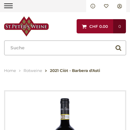
Aktionen
CHF 0.00
0
Rotweine
Italien
Spanien
Home
Rotweine
2021 Ciòt - Barbera d'Asti
Portugal
Frankreich
Andere Länder
Weissweine
Italien