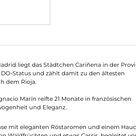
drid liegt das Städtchen Cariñena in der Prov
n DO-Status und zählt damit zu den ältesten
h dem Rioja.
gnacio Marín reifte 21 Monate in französischen
wogenheit und Eleganz.
 Nase mit eleganten Röstaromen und einem Hau
on Waldfrüchten und etwas Cassis, begleitet vo