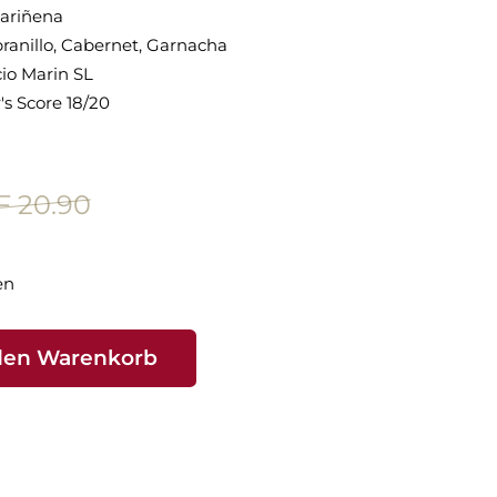
ariñena
anillo, Cabernet, Garnacha
io Marin SL
's Score 18/20
 20.90
en
den Warenkorb