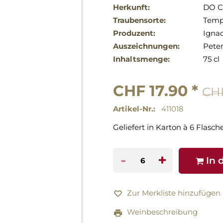
Herkunft:
DO C
Traubensorte:
Tempr
Produzent:
Ignac
Auszeichnungen:
Peter
Inhaltsmenge:
75 cl
CHF 17.90 *
CHF
Artikel-Nr.:
411018
Geliefert in Karton à 6 Flasch
-
+
In 
Zur Merkliste hinzufügen
Weinbeschreibung