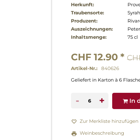
Herkunft:
Prov
Traubensorte:
Syra
Produzent:
Rivar
Auszeichnungen:
Peter
Inhaltsmenge:
75 cl
CHF 12.90 *
CHF
Artikel-Nr.:
840626
Geliefert in Karton à 6 Flasch
-
+
In 
Zur Merkliste hinzufügen
Weinbeschreibung