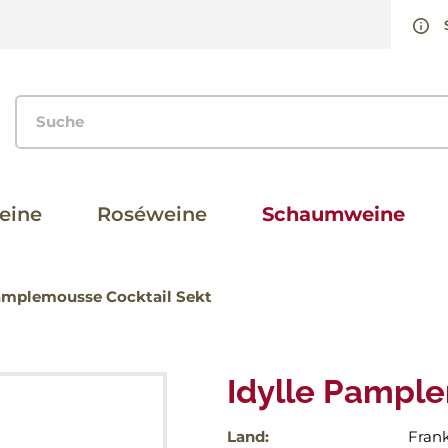
eine
Roséweine
Schaumweine
Pamplemousse Cocktail Sekt
Idylle Pample
Land:
Frank