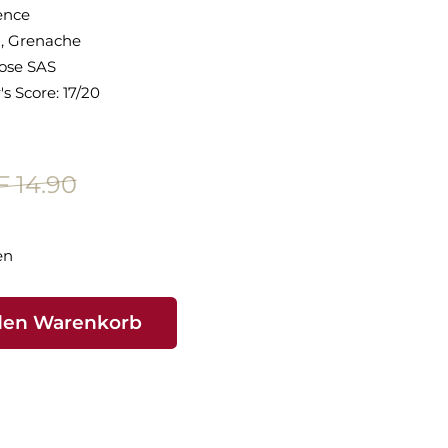
ence
h, Grenache
ose SAS
's Score: 17/20
 14.90
en
den Warenkorb